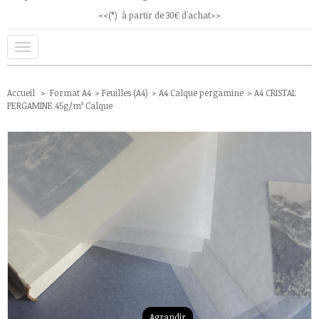
<<(*) à partir de 30€ d'achat>>
Navigation
bascule
Accueil
>
Format A4
>
Feuilles (A4)
>
A4 Calque pergamine
>
A4 CRISTAL
PERGAMINE 45g/m² Calque
Agrandir